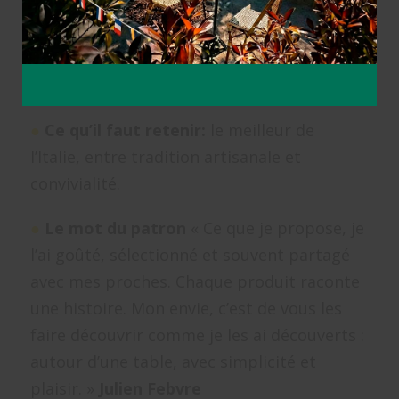
"Bottega Renzini"
●
C'est:
charcuterie, traiteur & épicerie fine
italienne.
●
Ce qu’il faut retenir:
le meilleur de
l’Italie, entre tradition artisanale et
convivialité.
●
Le mot du patron
« Ce que je propose, je
l’ai goûté, sélectionné et souvent partagé
avec mes proches. Chaque produit raconte
une histoire. Mon envie, c’est de vous les
faire découvrir comme je les ai découverts :
autour d’une table, avec simplicité et
plaisir. »
Julien Febvre