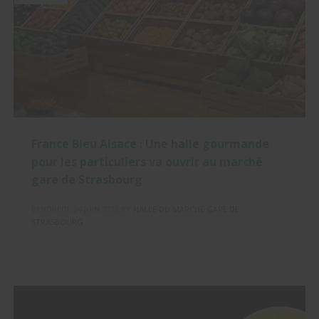
France Bleu Alsace : Une halle gourmande
pour les particuliers va ouvrir au marché
gare de Strasbourg
VENDREDI, 24 JUIN 2022
BY
HALLE DU MARCHÉ GARE DE
STRASBOURG