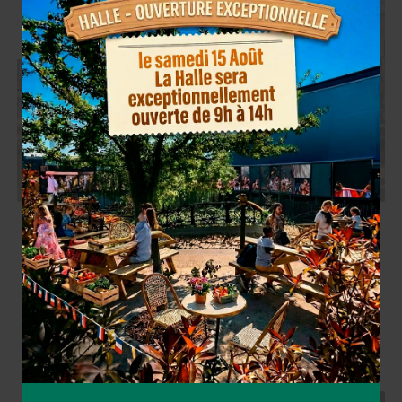
Strasbourg: une nouvelle halle pour les
particuliers voit le jour au marché Gare
JEUDI, 13 OCTOBRE 2022
BY
HALLE DU MARCHÉ GARE DE
STRASBOURG