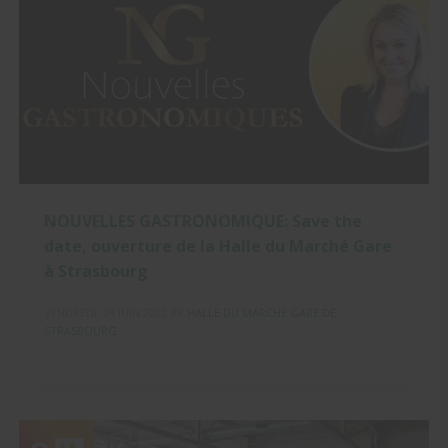
NOUVELLES GASTRONOMIQUE: Save the
date, ouverture de la Halle du Marché Gare
à Strasbourg
VENDREDI, 24 JUIN 2022
BY
HALLE DU MARCHÉ GARE DE
STRASBOURG