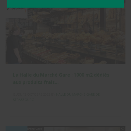
La Halle du Marché Gare : 1000 m2 dédiés
aux produits frais…
JEUDI, 13 OCTOBRE 2022
BY
HALLE DU MARCHÉ GARE DE
STRASBOURG